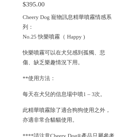
$395.00
Cheery Dog 寵物訊息精華噴霧情感系
列：
No.25 快樂噴霧（
Happy )
快樂噴霧可以在犬兒感到孤獨、悲
傷、缺乏樂趣情況下用。
**使用方法：
每天在犬兒的信息場中噴1 – 3次。
此
精華噴霧
除了適合狗狗使用之外，
亦適
非常合貓貓使用
。
****請注意Cheery Dog®產品只屬參考