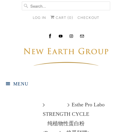
LOG IN
CART (
0
)
CHECKOUT
MENU
Home
Products
Esthe Pro Labo
STRENGTH CYCLE
纯植物性蛋白粉