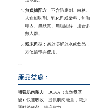
無負擔配方
：不含防腐劑、白糖、
人造甜味劑、乳化劑或染料，無咖
啡因、無麩質、無膽固醇，適合多
數人群。
粉末劑型
：易於溶解於水或飲品，
方便攜帶與使用。
---
產品
益處 :
增強肌肉耐力
：BCAA（支鏈氨基
酸）快速吸收，提供肌肉能量，減少
運動後疲勞，提升耐力。