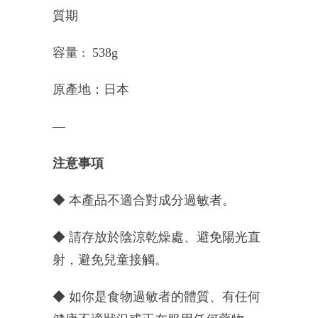
質期
容量 : 538g
原產地：日本
—
注意事項
◆
本產品不適合對成分過敏者。
◆
請存放於陰涼乾燥處
、避免陽光直
射，避免兒童接觸。
◆ 如你是食物過敏者的體質、有任何