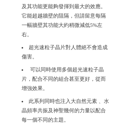
及其功能更能夠發揮到最大的效應。
它能超越牆壁
的阻隔，但請留意每隔
一幅牆壁其功能大約稍微減低5%左
右。
超光速粒子晶片對人體絕不會造成
傷害。
可以同時使用多個超光速粒子晶
片，配合不同的組合甚至更好，從而
增強效果。
此系列同時也
注入大自然元素
、
水
晶頻率共振及神聖幾何的
力量以配合
每一個不同
的主題
。