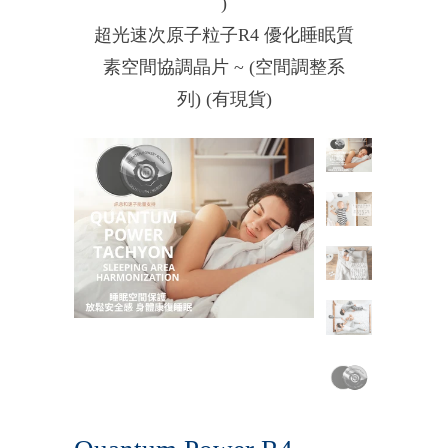
)
超光速次原子粒子R4 優化睡眠質
素空間協調晶片 ~ (空間調整系
列) (有現貨)