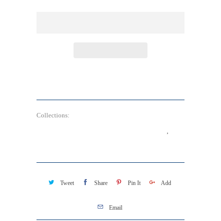
Collections:
Quantum Power Tachyon Chips 超光速
次原子粒子保護晶片 <締造和諧空間調整系列>
,
🌙
Sleep Well & Sleep Better 深眠修復方案
Tweet
Share
Pin It
Add
Email