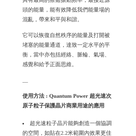
具有最高的療癒振動頻率，最接近源
頭的能量，能有效降低我們能量場的
混亂，帶來和平與和諧。
它可以恢復自然秩序
的
能量及打開被
堵塞的能量通道
，達致一定水平
的平
衡
，當中亦包括經絡
、
脈輪
、氣場
、
感覺和給予正面思維。
__
使用方法 : Quantum Power 超光速次
原子粒子保護晶片商業用途的應用
超光速粒子晶片能夠創造一個協調
的空間，如貼在2.2米範圍內效果更佳