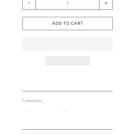
Quantity
ADD TO CART
Collections:
Self Love & Acceptance 自愛與自我接
納
,
Selfica 意識提升科技
,
⁠Inner Peace & Harmony 內在
平安與和諧