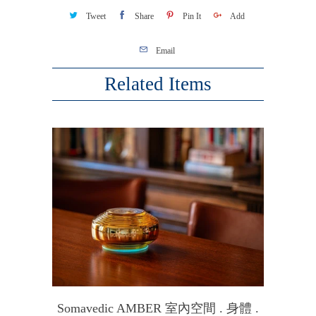
Tweet
Share
Pin It
Add
Email
Related Items
Somavedic AMBER 室內空間 . 身體 .